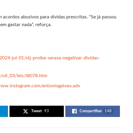
acordos abusivos para dívidas prescritas. “Se já passou
em gastar nada”, reforça.
024-jul-01/stj-proibe-serasa-negativar-dividas-
civil_03/leis/l8078.htm
/www.instagram.com/antoniogalvao.adv
Tweet
93
Compartilhar
148