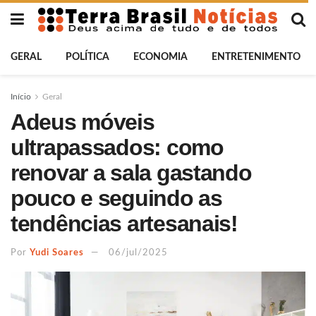
GERAL
POLÍTICA
ECONOMIA
ENTRETENIMENTO
Início
Geral
Adeus móveis
ultrapassados: como
renovar a sala gastando
pouco e seguindo as
tendências artesanais!
Por
Yudi Soares
06/jul/2025