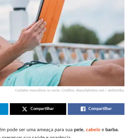
Cuidados masculinos no verão. Créditos: depositphotos.com / alebloshka.
Compartilhar
Compartilhar
mbém pode ser uma ameaça para sua
pele
,
cabelo
e
barba
.
 preservar sua saúde e aparência.