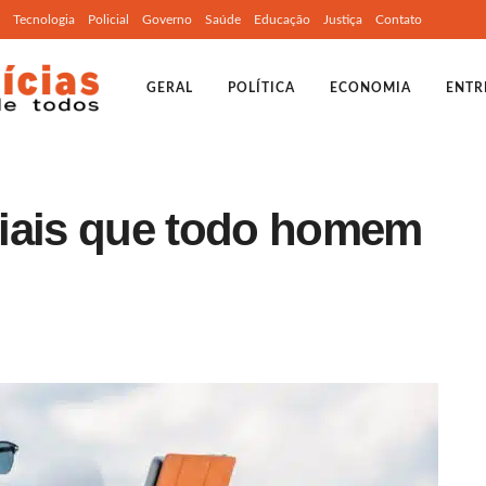
Tecnologia
Policial
Governo
Saúde
Educação
Justiça
Contato
GERAL
POLÍTICA
ECONOMIA
ENTR
ciais que todo homem