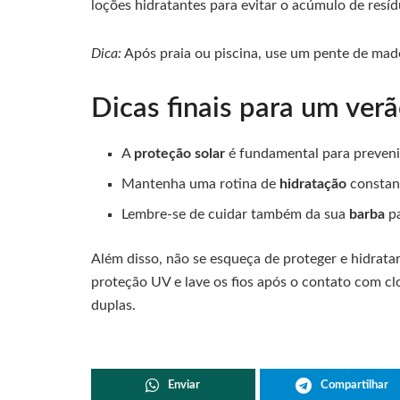
loções hidratantes para evitar o acúmulo de resíd
Dica:
Após praia ou piscina, use um pente de madei
Dicas finais para um verã
A
proteção solar
é fundamental para prevenir
Mantenha uma rotina de
hidratação
constant
Lembre-se de cuidar também da sua
barba
pa
Além disso, não se esqueça de proteger e hidrat
proteção UV e lave os fios após o contato com cl
duplas.
Enviar
Compartilhar