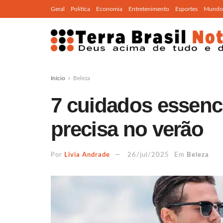
Geral
Política
Economia
Entretenimento
Esportes
Mundo
Início
Beleza
7 cuidados essen
precisa no verão
Por
Livia Andrade
26/jul/2025
Em
Beleza