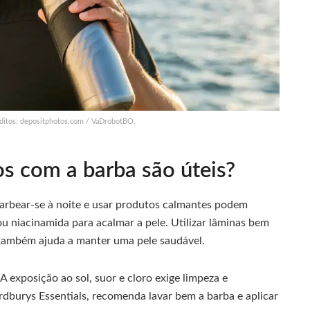
éditos: depositphotos.com / VaDrobotBO.
os com a barba são úteis?
 Barbear-se à noite e usar produtos calmantes podem
 ou niacinamida para acalmar a pele. Utilizar lâminas bem
 também ajuda a manter uma pele saudável.
 A exposição ao sol, suor e cloro exige limpeza e
rdburys Essentials, recomenda lavar bem a barba e aplicar