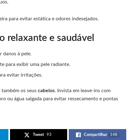
uos.
ra para evitar estática e odores indesejados.
o relaxante e saudável
 danos à pele.
e para exibir uma pele radiante.
ra evitar irritações.
ar também os seus
cabelos
. Invista em leave-ins com
oro ou água salgada para evitar ressecamento e pontas
Tweet
93
Compartilhar
148