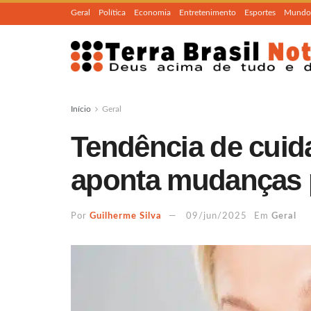
Geral
Política
Economia
Entretenimento
Esportes
Mundo
Início
Geral
Tendência de cuid
aponta mudanças 
Por
Guilherme Silva
09/jun/2025
Em
Geral