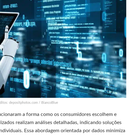
Créditos: depositphotos.com / BiancoBlue
ucionaram a forma como os consumidores escolhem e
alizados realizam análises detalhadas, indicando soluções
individuais. Essa abordagem orientada por dados minimiza