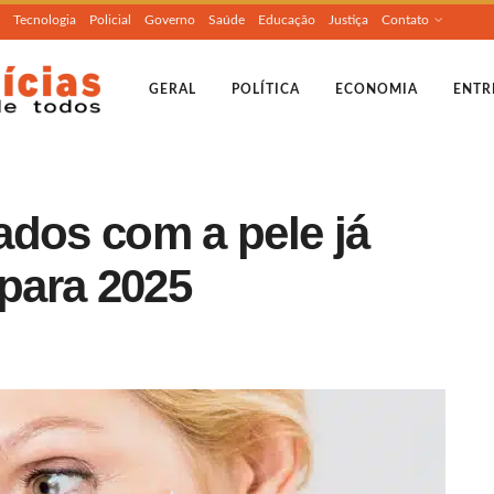
Tecnologia
Policial
Governo
Saúde
Educação
Justiça
Contato
GERAL
POLÍTICA
ECONOMIA
ENTR
ados com a pele já
para 2025