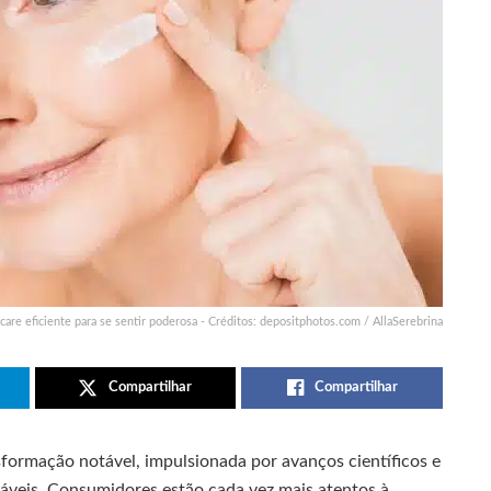
care eficiente para se sentir poderosa - Créditos: depositphotos.com / AllaSerebrina
Compartilhar
Compartilhar
formação notável, impulsionada por avanços científicos e
áveis. Consumidores estão cada vez mais atentos à