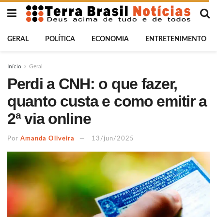
GERAL
POLÍTICA
ECONOMIA
ENTRETENIMENTO
Início
Geral
Perdi a CNH: o que fazer,
quanto custa e como emitir a
2ª via online
Por
Amanda Oliveira
13/jun/2025