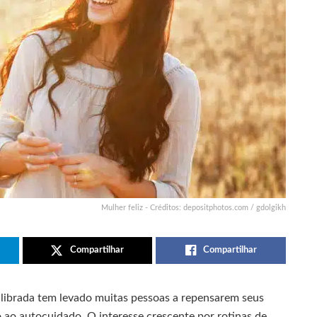
Mulher feliz - Créditos: depositphotos.com / gdolgikh
Compartilhar
Compartilhar
ilibrada tem levado muitas pessoas a repensarem seus
o ao autocuidado. O interesse crescente por rotinas de