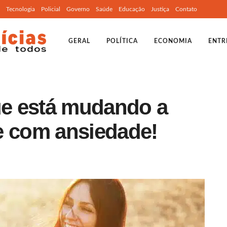
Tecnologia
Policial
Governo
Saúde
Educação
Justiça
Contato
GERAL
POLÍTICA
ECONOMIA
ENTR
que está mudando a
e com ansiedade!