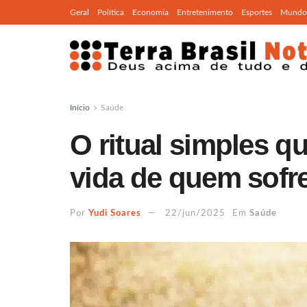
Geral
Política
Economia
Entretenimento
Esportes
Mundo
Início
Saúde
O ritual simples 
vida de quem sofr
Por
Yudi Soares
22/jun/2025
Em
Saúde