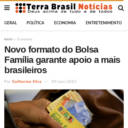
GERAL
POLÍTICA
ECONOMIA
ENTRETENIMENTO
Início
Economia
Novo formato do Bolsa
Família garante apoio a mais
brasileiros
Por
Guilherme Silva
09/jun/2025