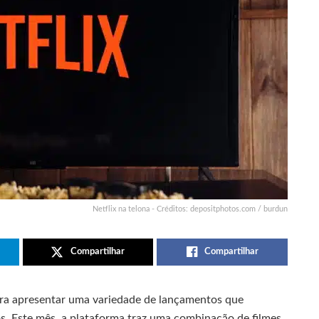
Netflix na telona - Créditos: depositphotos.com / burdun
Compartilhar
Compartilhar
ara apresentar uma variedade de lançamentos que
s. Este mês, a plataforma traz uma combinação de filmes