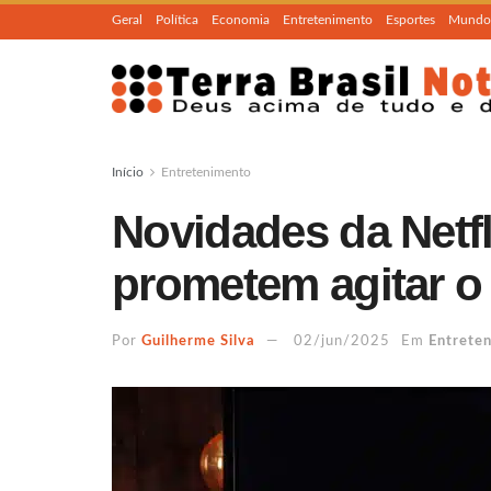
Geral
Política
Economia
Entretenimento
Esportes
Mundo
Início
Entretenimento
Novidades da Netf
prometem agitar o
Por
Guilherme Silva
02/jun/2025
Em
Entrete