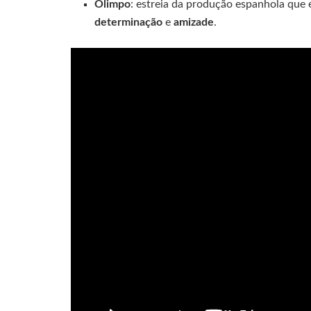
Olimpo
: estreia da produção espanhola que 
determinação
e
amizade
.