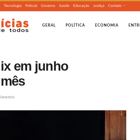
Tecnologia
Policial
Governo
Saúde
Educação
Justiça
Contato
GERAL
POLÍTICA
ECONOMIA
ENTR
lix em junho
 mês
nimento