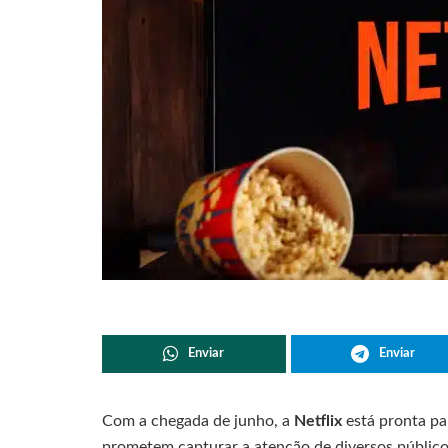
Enviar
Enviar
Com a chegada de junho, a
Netflix
está pronta p
prometem capturar a atenção de diversos público