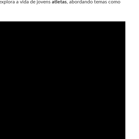
explora a vida de jovens
atletas
, abordando temas como