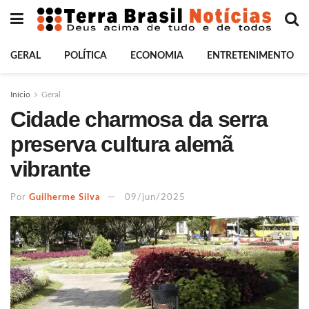
GERAL
POLÍTICA
ECONOMIA
ENTRETENIMENTO
Início
Geral
Cidade charmosa da serra
preserva cultura alemã
vibrante
Por
Guilherme Silva
09/jun/2025