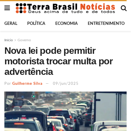
GERAL
POLÍTICA
ECONOMIA
ENTRETENIMENTO
Início
Governo
Nova lei pode permitir
motorista trocar multa por
advertência
Por
Guilherme Silva
09/jun/2025