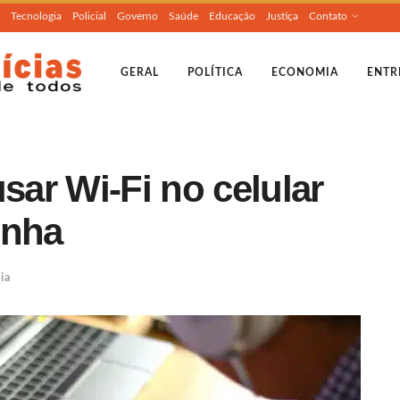
Tecnologia
Policial
Governo
Saúde
Educação
Justiça
Contato
GERAL
POLÍTICA
ECONOMIA
ENTR
sar Wi-Fi no celular
enha
ia