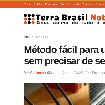
Geral
Política
Economia
Entretenimento
Esportes
Mundo
Início
Tecnologia
Método fácil para u
sem precisar de s
Por
Guilherme Silva
24/jun/2025
Em
Tecnolog