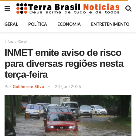
GERAL
POLÍTICA
ECONOMIA
ENTRETENIMENTO
Início
Geral
INMET emite aviso de risco
para diversas regiões nesta
terça-feira
Por
Guilherme Silva
24/jun/2025