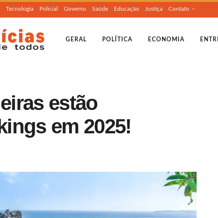
Tecnologia
Policial
Governo
Saúde
Educação
Justiça
Contato
GERAL
POLÍTICA
ECONOMIA
ENTR
leiras estão
kings em 2025!