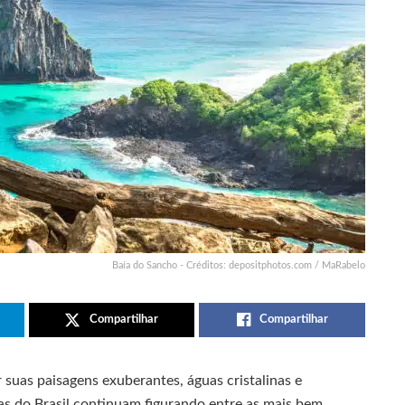
Baía do Sancho - Créditos: depositphotos.com / MaRabelo
Compartilhar
Compartilhar
suas paisagens exuberantes, águas cristalinas e
as do Brasil continuam figurando entre as mais bem