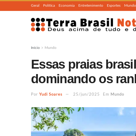
Geral
Política
Economia
Entretenimento
Esportes
Mundo
Início
Mundo
Essas praias brasi
dominando os ran
Por
Yudi Soares
25/jun/2025
Em
Mundo