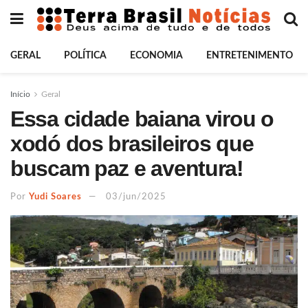
GERAL
POLÍTICA
ECONOMIA
ENTRETENIMENTO
Início
Geral
Essa cidade baiana virou o
xodó dos brasileiros que
buscam paz e aventura!
Por
Yudi Soares
03/jun/2025