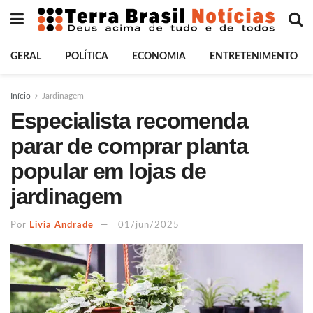
GERAL
POLÍTICA
ECONOMIA
ENTRETENIMENTO
Início
Jardinagem
Especialista recomenda
parar de comprar planta
popular em lojas de
jardinagem
Por
Livia Andrade
01/jun/2025