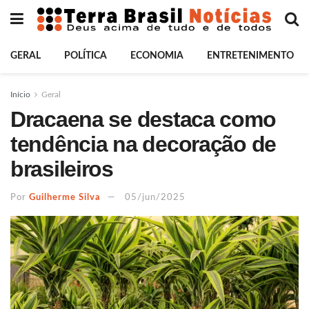
GERAL
POLÍTICA
ECONOMIA
ENTRETENIMENTO
Início
Geral
Dracaena se destaca como
tendência na decoração de
brasileiros
Por
Guilherme Silva
05/jun/2025