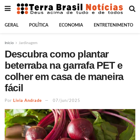
GERAL
POLÍTICA
ECONOMIA
ENTRETENIMENTO
Início
Jardinagem
Descubra como plantar
beterraba na garrafa PET e
colher em casa de maneira
fácil
Por
Livia Andrade
07/jun/2025