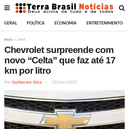
GERAL
POLÍTICA
ECONOMIA
ENTRETENIMENTO
Início
Geral
Chevrolet surpreende com
novo “Celta” que faz até 17
km por litro
Por
Guilherme Silva
18/jun/2025