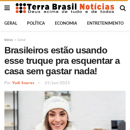
GERAL
POLÍTICA
ECONOMIA
ENTRETENIMENTO
Início
Geral
Brasileiros estão usando
esse truque pra esquentar a
casa sem gastar nada!
Por
Yudi Soares
25/jun/2025