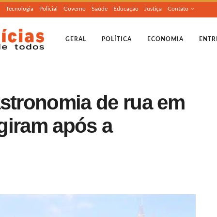
Tecnologia
Policial
Governo
Saúde
Educação
Justiça
Contato
GERAL
POLÍTICA
ECONOMIA
ENTR
astronomia de rua em
giram após a