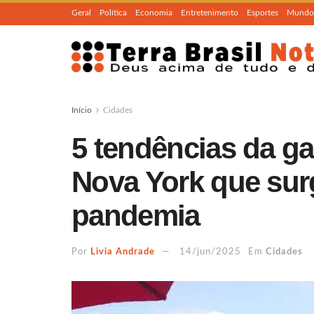
Geral
Política
Economia
Entretenimento
Esportes
Mundo
Início
Cidades
5 tendências da g
Nova York que sur
pandemia
Por
Livia Andrade
14/jun/2025
Em
Cidades