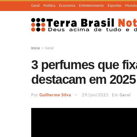
Geral
Política
Economia
Entretenimento
Esportes
Mundo
Início
Geral
3 perfumes que fix
destacam em 2025
Por
Guilherme Silva
29/jun/2025
Em
Geral