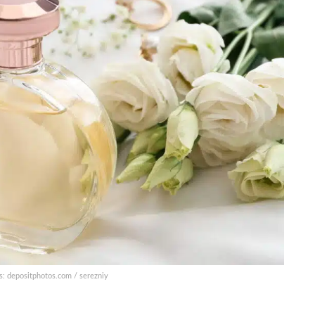
s: depositphotos.com / serezniy