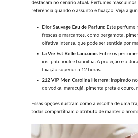
destacam no cenário atual. Perfumes masculinos
referência quando o assunto é fixação. Veja algu
Dior Sauvage Eau de Parfum:
Este perfume 
frescas e marcantes, como bergamota, pime
olfativa intensa, que pode ser sentida por ma
La Vie Est Belle Lancôme:
Entre os perfumes 
íris, patchouli e baunilha. A projeção e a d
fixação superior a 12 horas.
212 VIP Men Carolina Herrera:
Inspirado no
de vodka, maracujá, pimenta preta e couro,
Essas opções ilustram como a escolha de uma frag
todas compartilham o atributo de manter o aroma 