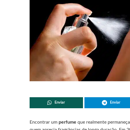
Enviar
Enviar
Encontrar um
perfume
que realmente permaneç
quem aprecia fragrâncias de longa duração. Em 2