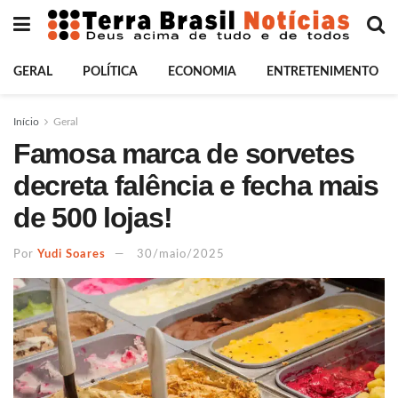
GERAL
POLÍTICA
ECONOMIA
ENTRETENIMENTO
Início
Geral
Famosa marca de sorvetes
decreta falência e fecha mais
de 500 lojas!
Por
Yudi Soares
30/maio/2025