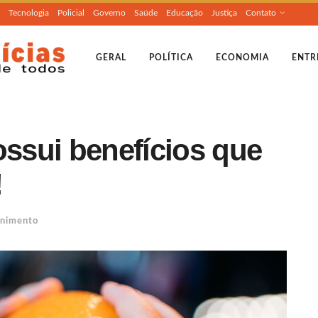
Tecnologia
Policial
Governo
Saúde
Educação
Justiça
Contato
GERAL
POLÍTICA
ECONOMIA
ENTR
ossui benefícios que
!
enimento