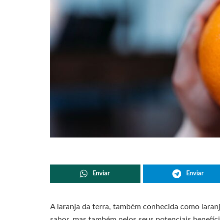
Enviar
Enviar
A laranja da terra, também conhecida como laranj
sabor, mas também pelos seus potenciais benefíc