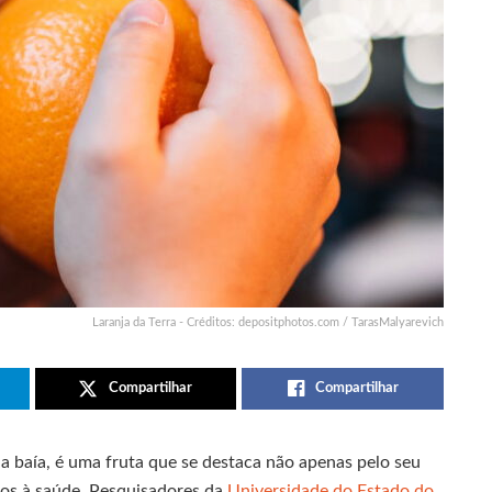
Laranja da Terra - Créditos: depositphotos.com / TarasMalyarevich
Compartilhar
Compartilhar
a baía, é uma fruta que se destaca não apenas pelo seu
ios à saúde. Pesquisadores da
Universidade do Estado do