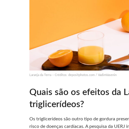
Laranja da Terra – Créditos: depositphotos.com / VadimVasenin
Quais são os efeitos da L
triglicerídeos?
Os triglicerídeos são outro tipo de gordura pres
risco de doenças cardíacas. A pesquisa da UERJ in