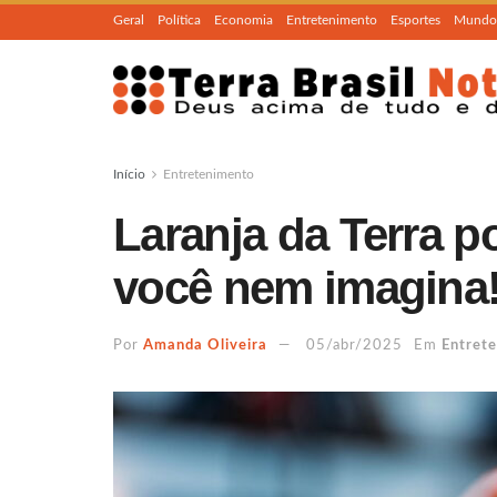
Geral
Política
Economia
Entretenimento
Esportes
Mundo
Início
Entretenimento
Laranja da Terra p
você nem imagina
Por
Amanda Oliveira
05/abr/2025
Em
Entret