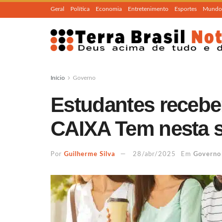
Geral
Política
Economia
Entretenimento
Esportes
Mundo
Início
Governo
Estudantes recebe
CAIXA Tem nesta 
Por
Guilherme Silva
28/abr/2025
Em
Governo