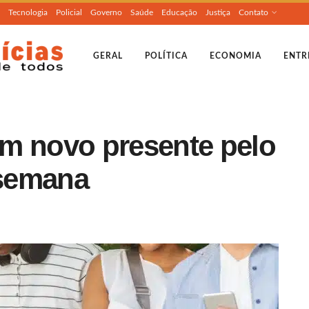
Tecnologia
Policial
Governo
Saúde
Educação
Justiça
Contato
GERAL
POLÍTICA
ECONOMIA
ENTR
m novo presente pelo
semana