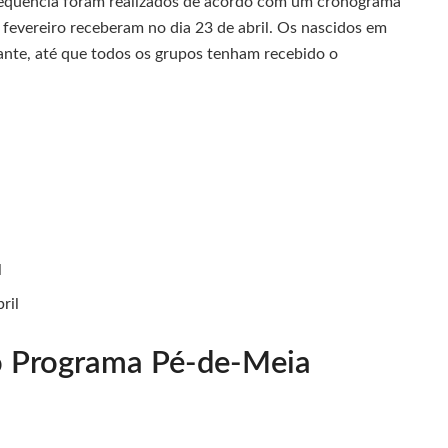
requência foram realizados de acordo com um cronograma
e fevereiro receberam no dia 23 de abril. Os nascidos em
iante, até que todos os grupos tenham recebido o
l
ril
 o Programa Pé-de-Meia