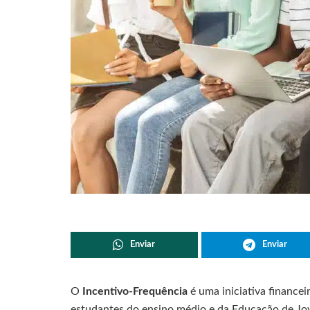
Enviar
Enviar
O
Incentivo-Frequência
é uma iniciativa finance
estudantes do ensino médio e da Educação de Jov