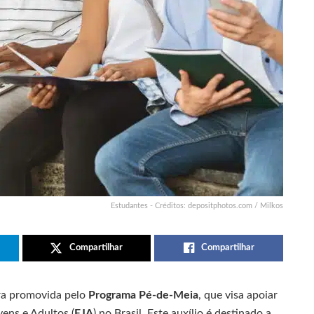
Estudantes - Créditos: depositphotos.com / Milkos
Compartilhar
Compartilhar
ira promovida pelo
Programa Pé-de-Meia
, que visa apoiar
ens e Adultos (
EJA
) no Brasil. Este auxílio é destinado a