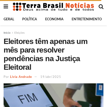
GERAL
POLÍTICA
ECONOMIA
ENTRETENIMENTO
Início
Eleições
Eleitores têm apenas um
mês para resolver
pendências na Justiça
Eleitoral
Por
Livia Andrade
19/abr/2025