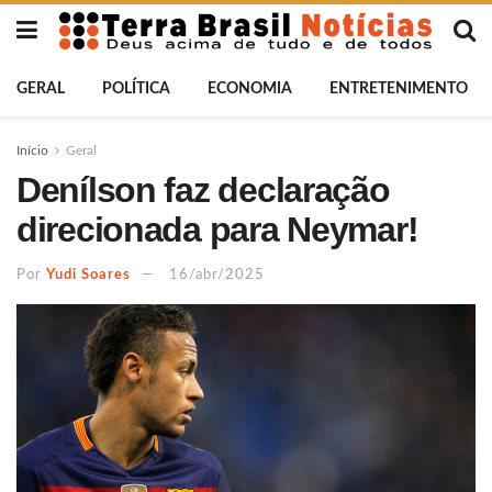
GERAL
POLÍTICA
ECONOMIA
ENTRETENIMENTO
Início
Geral
Denílson faz declaração
direcionada para Neymar!
Por
Yudi Soares
16/abr/2025