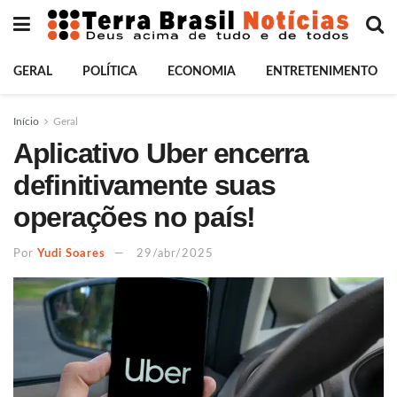
GERAL
POLÍTICA
ECONOMIA
ENTRETENIMENTO
Início
Geral
Aplicativo Uber encerra
definitivamente suas
operações no país!
Por
Yudi Soares
29/abr/2025