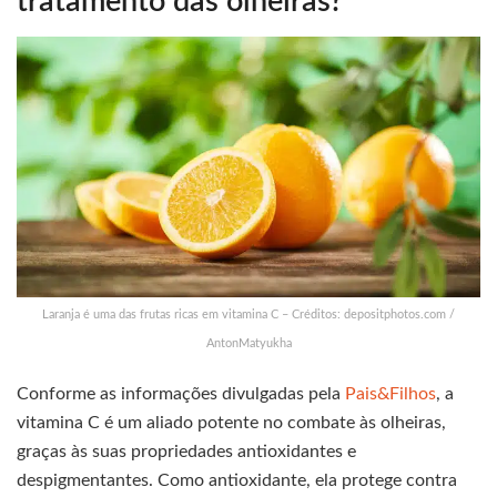
tratamento das olheiras?
Laranja é uma das frutas ricas em vitamina C – Créditos: depositphotos.com /
AntonMatyukha
Conforme as informações divulgadas pela
Pais&Filhos
, a
vitamina C é um aliado potente no combate às olheiras,
graças às suas propriedades antioxidantes e
despigmentantes. Como antioxidante, ela protege contra