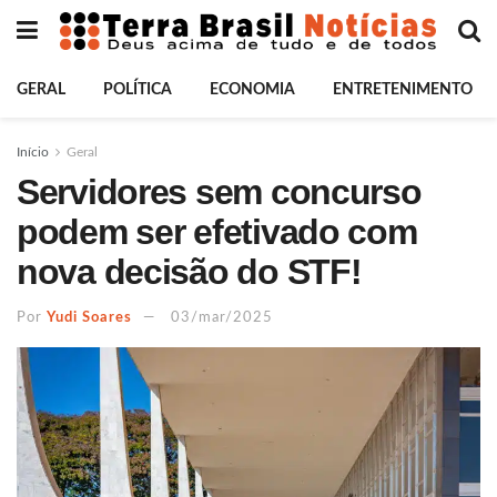
GERAL
POLÍTICA
ECONOMIA
ENTRETENIMENTO
Início
Geral
Servidores sem concurso
podem ser efetivado com
nova decisão do STF!
Por
Yudi Soares
03/mar/2025