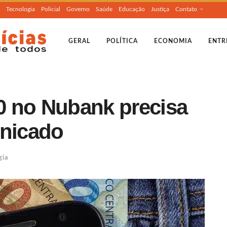
Tecnologia
Policial
Governo
Saúde
Educação
Justiça
Contato
GERAL
POLÍTICA
ECONOMIA
ENTR
0 no Nubank precisa
unicado
gia