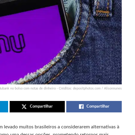
Nubank no bolso com notas de dinheiro - Créditos: depositphotos.com / Alisonnunes
Compartilhar
Compartilhar
 levado muitos brasileiros a considerarem alternativas à
como uma dessas opções, prometendo retornos mais