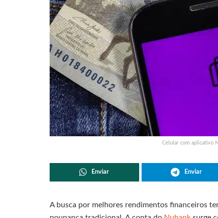
Celular com aplicativo 
Enviar
Enviar
A busca por melhores rendimentos financeiros tem
poupança tradicional. A conta do
Nubank
surge 