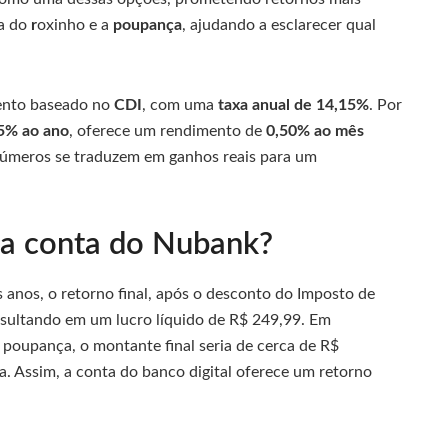
ta do
r
oxinho
e a
poupança
, ajudando a esclarecer qual
ento baseado no
CDI
, com uma
taxa anual de 14,15%
. Por
,5% ao ano
, oferece um rendimento de
0,50% ao mês
úmeros se traduzem em ganhos reais para um
na conta do Nubank?
s anos, o retorno final, após o desconto do Imposto de
sultando em um lucro líquido de R$ 249,99. Em
 poupança, o montante final seria de cerca de R$
. Assim, a conta do banco digital oferece um retorno