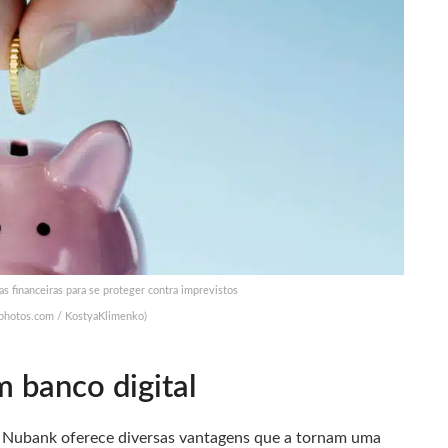
s financeiras para se proteger contra imprevistos
tphotos.com / KostyaKlimenko)
 banco digital
 Nubank oferece diversas vantagens que a tornam uma