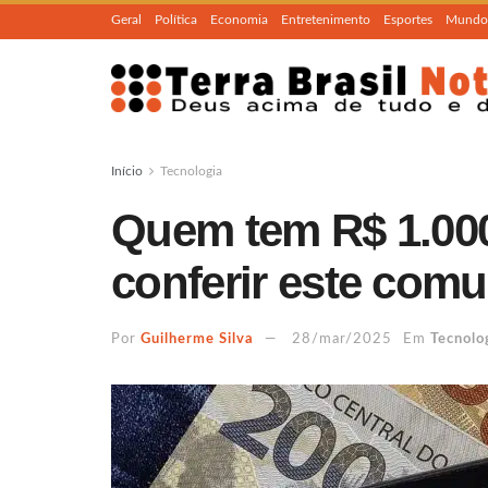
Geral
Política
Economia
Entretenimento
Esportes
Mundo
Início
Tecnologia
Quem tem R$ 1.00
conferir este com
Por
Guilherme Silva
28/mar/2025
Em
Tecnolo