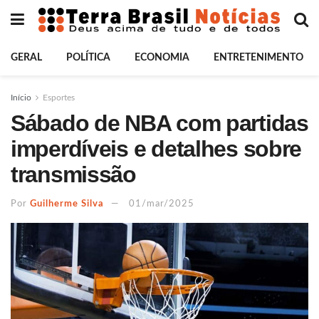
GERAL
POLÍTICA
ECONOMIA
ENTRETENIMENTO
Início
Esportes
Sábado de NBA com partidas
imperdíveis e detalhes sobre
transmissão
Por
Guilherme Silva
01/mar/2025