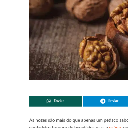
Enviar
Enviar
As nozes são mais do que apenas um petisco sab
verdadeiro tesouro de benefícios para a
saúde
, q