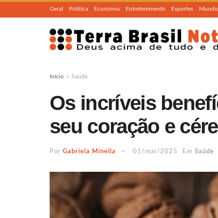
Geral
Política
Economia
Entretenimento
Esportes
Mundo
Início
Saúde
Os incríveis benef
seu coração e cér
Por
Gabriela Minella
01/mar/2025
Em
Saúde