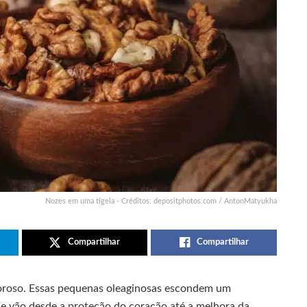
Nozes em uma tigela - Créditos: depositphotos.com / AntonMatyukha
Compartilhar
Compartilhar
oroso. Essas pequenas oleaginosas escondem um
ue vão desde a proteção do coração até a melhora da