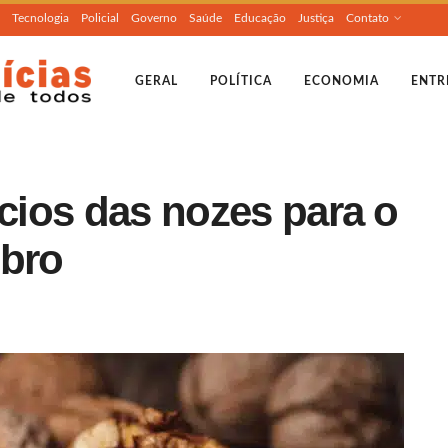
Tecnologia
Policial
Governo
Saúde
Educação
Justiça
Contato
GERAL
POLÍTICA
ECONOMIA
ENTR
ícios das nozes para o
ebro