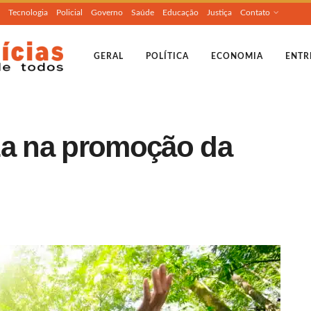
Tecnologia
Policial
Governo
Saúde
Educação
Justiça
Contato
GERAL
POLÍTICA
ECONOMIA
ENTR
za na promoção da