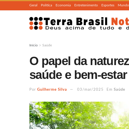
Geral
Política
Economia
Entretenimento
Esportes
Mundo
Início
Saúde
O papel da nature
saúde e bem-estar
Por
Guilherme Silva
03/mar/2025
Em
Saúde