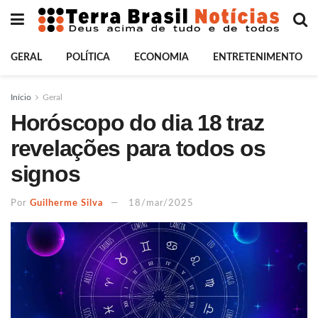
GERAL
POLÍTICA
ECONOMIA
ENTRETENIMENTO
Início
Geral
Horóscopo do dia 18 traz
revelações para todos os
signos
Por
Guilherme Silva
18/mar/2025