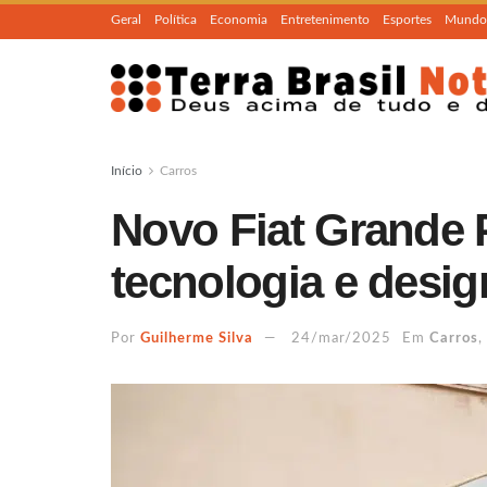
Geral
Política
Economia
Entretenimento
Esportes
Mundo
Início
Carros
Novo Fiat Grande P
tecnologia e desig
Por
Guilherme Silva
24/mar/2025
Em
Carros
,