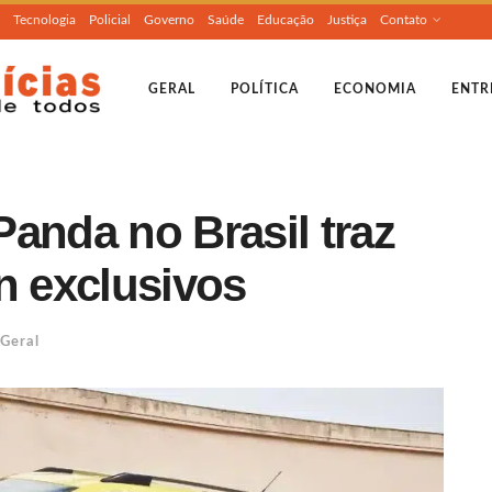
Tecnologia
Policial
Governo
Saúde
Educação
Justiça
Contato
GERAL
POLÍTICA
ECONOMIA
ENTR
anda no Brasil traz
n exclusivos
Geral