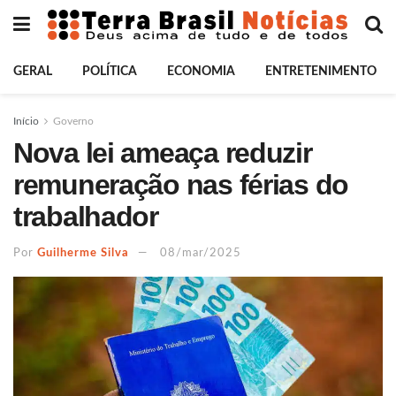
GERAL
POLÍTICA
ECONOMIA
ENTRETENIMENTO
Início
Governo
Nova lei ameaça reduzir
remuneração nas férias do
trabalhador
Por
Guilherme Silva
08/mar/2025