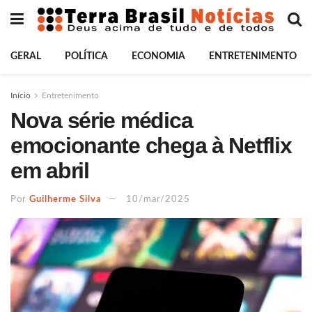
GERAL
POLÍTICA
ECONOMIA
ENTRETENIMENTO
Início
Entretenimento
Nova série médica
emocionante chega à Netflix
em abril
Por
Guilherme Silva
10/mar/2025