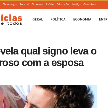
Tecnologia
Policial
Governo
Saúde
Educação
Justiça
Contato
GERAL
POLÍTICA
ECONOMIA
ENTR
vela qual signo leva o
roso com a esposa