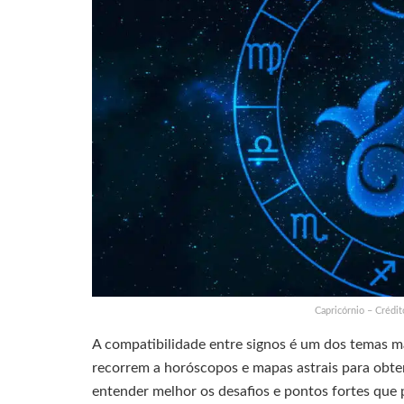
Capricórnio – Crédit
A compatibilidade entre signos é um dos temas ma
recorrem a horóscopos e mapas astrais para obte
entender melhor os desafios e pontos fortes que 