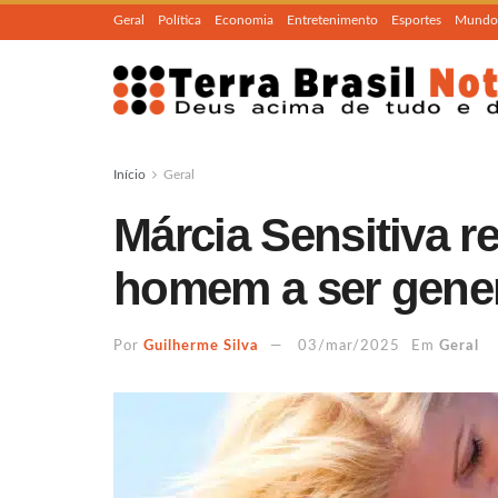
Geral
Política
Economia
Entretenimento
Esportes
Mundo
Início
Geral
Márcia Sensitiva re
homem a ser gene
Por
Guilherme Silva
03/mar/2025
Em
Geral