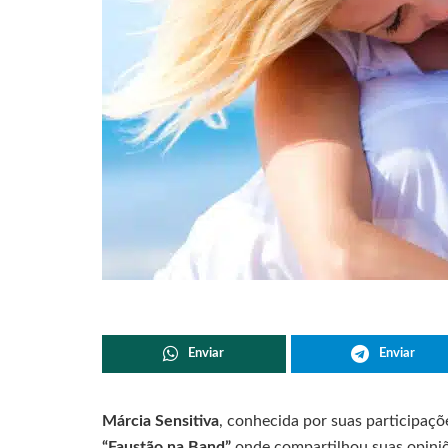
Enviar
Enviar
Márcia Sensitiva
, conhecida por suas participaç
“Faustão na Band”
onde compartilhou suas opiniõ