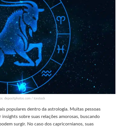
os: depositphotos.com / Icestock
is populares dentro da astrologia. Muitas pessoas
r insights sobre suas relações amorosas, buscando
podem surgir. No caso dos capricornianos, suas