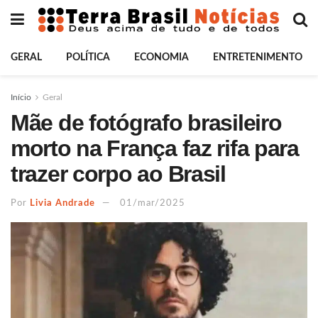
GERAL
POLÍTICA
ECONOMIA
ENTRETENIMENTO
Início
Geral
Mãe de fotógrafo brasileiro
morto na França faz rifa para
trazer corpo ao Brasil
Por
Livia Andrade
01/mar/2025