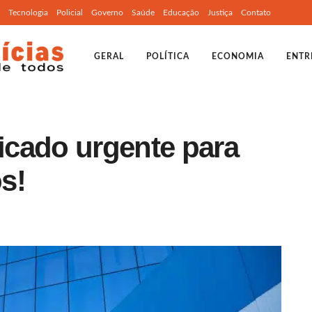
Tecnologia
Policial
Governo
Saúde
Educação
Justiça
Contato
GERAL
POLÍTICA
ECONOMIA
ENTR
cado urgente para
s!