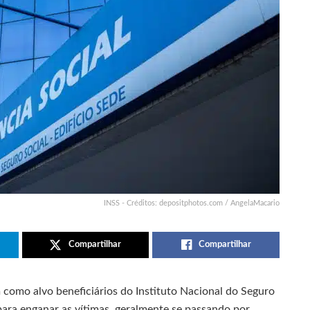
INSS - Créditos: depositphotos.com / AngelaMacario
Compartilhar
Compartilhar
como alvo beneficiários do Instituto Nacional do Seguro
s para enganar as vítimas, geralmente se passando por