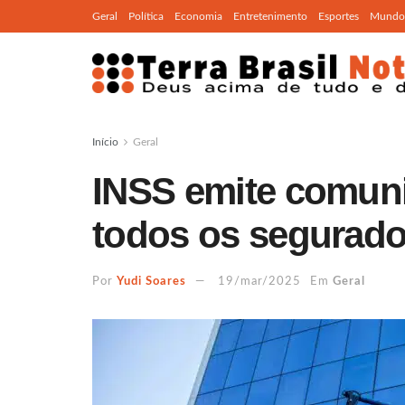
Geral
Política
Economia
Entretenimento
Esportes
Mundo
Início
Geral
INSS emite comuni
todos os segurado
Por
Yudi Soares
19/mar/2025
Em
Geral