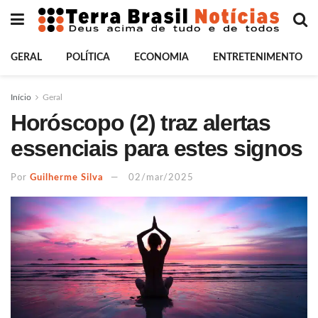
GERAL
POLÍTICA
ECONOMIA
ENTRETENIMENTO
Início
Geral
Horóscopo (2) traz alertas
essenciais para estes signos
Por
Guilherme Silva
02/mar/2025