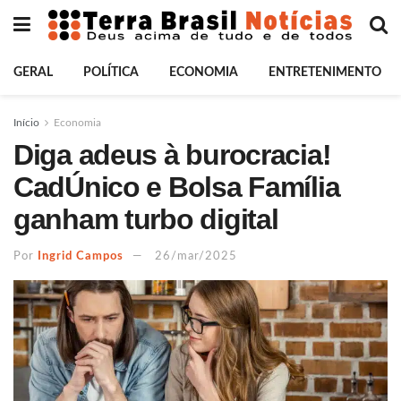
GERAL
POLÍTICA
ECONOMIA
ENTRETENIMENTO
Início
Economia
Diga adeus à burocracia!
CadÚnico e Bolsa Família
ganham turbo digital
Por
Ingrid Campos
26/mar/2025