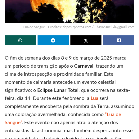
Lua de Sangue - Créditos: depositphotos.com /
Chayananelixir@gmail.com
O fim de semana dos dias 8 e 9 de março de 2025 marca
um período de transição após o
Carnaval
, trazendo um
clima de introspecção e proximidade familiar. Este
momento de calmaria antecede um evento celestial
significativo: o
Eclipse Lunar Total
, que ocorrerá na sexta-
feira, dia 14. Durante este fenômeno, a
Lua
será
completamente encoberta pela sombra da
Terra
, assumindo
uma coloração avermelhada, conhecida como
“Lua de
Sangue”
. Este evento não apenas atrai a atenção dos
entusiastas da astronomia, mas também desperta interesse
na comunidade astrológica devido às suas implicações