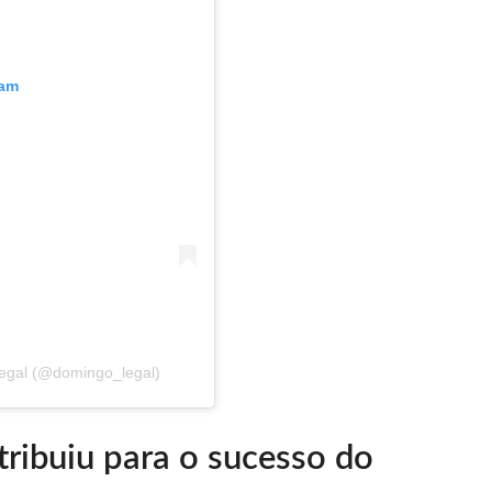
ram
egal (@domingo_legal)
tribuiu para o sucesso do