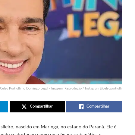
Celso Portiolli no Domingo Legal - Imagem: Reprodução / Instagram @celsoportiolli
Compartilhar
Compartilhar
asileiro, nascido em Maringá, no estado do Paraná. Ele é
onde se destacou como uma figura carismática e