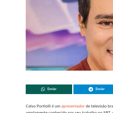
Enviar
Enviar
Celso Portiolli é um
apresentador
de televisão br
amplamente conhecido por seu trabalho no SBT, 