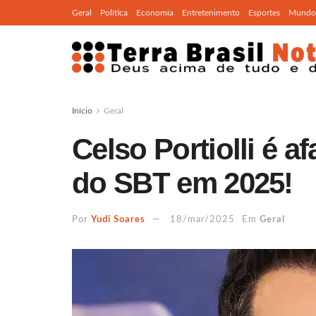
Geral
Política
Economia
Entretenimento
Esportes
Mundo
Início
Geral
Celso Portiolli é 
do SBT em 2025!
Por
Yudi Soares
18/mar/2025
Em
Geral