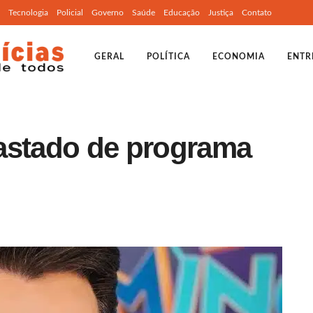
Tecnologia
Policial
Governo
Saúde
Educação
Justiça
Contato
GERAL
POLÍTICA
ECONOMIA
ENTR
afastado de programa