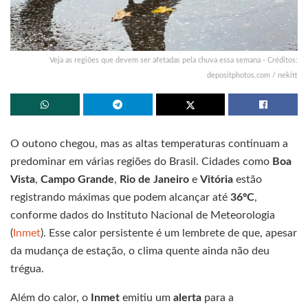
Veja as regiões que devem ser afetadas pela chuva essa semana - Créditos:
depositphotos.com / nekitt
O outono chegou, mas as altas temperaturas continuam a
predominar em várias regiões do Brasil. Cidades como
Boa
Vista
,
Campo Grande
,
Rio de Janeiro
e
Vitória
estão
registrando máximas que podem alcançar até
36ºC
,
conforme dados do Instituto Nacional de Meteorologia
(
Inmet
). Esse calor persistente é um lembrete de que, apesar
da mudança de estação, o clima quente ainda não deu
trégua.
Além do calor, o
Inmet
emitiu um
alerta
para a