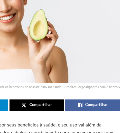
da os benefícios do abacate para sua saúde - Créditos: depositphotos.com / benzoix
Compartilhar
Compartilhar
r seus benefícios à saúde, e seu uso vai além da
o dos cabelos, especialmente para aqueles que possuem