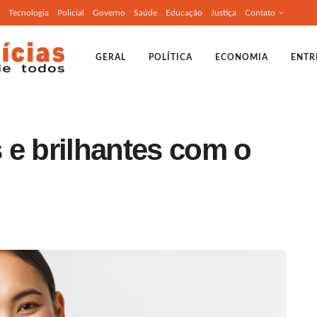
Tecnologia
Policial
Governo
Saúde
Educação
Justiça
Contato
GERAL
POLÍTICA
ECONOMIA
ENTR
 e brilhantes com o