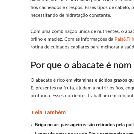
fios cacheados e crespos. Esses tipos de cabelo, 
necessitando de hidratação constante.
Com uma combinação única de nutrientes, o abaca
brilho e maciez. Com as informações da
Pais&Fil
rotina de cuidados capilares para melhorar a saúd
Por que o abacate é nom 
O abacate é rico em
vitaminas e ácidos graxos
que
E
, presentes na fruta, ajudam a nutrir os fios, 
profunda. Esses nutrientes trabalham em conjunto
Leia Também
Briga no ar: passageiros são retirados pela po
Leonardo entra na era do Pix e protagoniza c