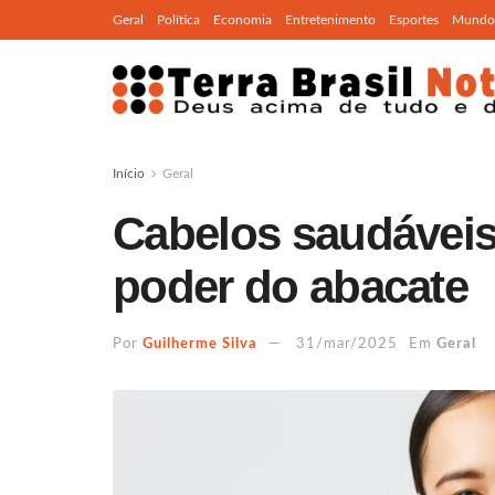
Geral
Política
Economia
Entretenimento
Esportes
Mundo
Início
Geral
Cabelos saudáveis
poder do abacate
Por
Guilherme Silva
31/mar/2025
Em
Geral