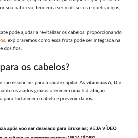
por sua natureza, tendem a ser mais secos e quebradiços,
te pode ajudar a revitalizar os cabelos, proporcionando
hos
, exploraremos como essa fruta pode ser integrada na
e dos fios.
para os cabelos?
 são essenciais para a saúde capilar. As
vitaminas A
,
D
e
enquanto os ácidos graxos oferecem uma hidratação
 para fortalecer o cabelo e prevenir danos.
lícia após voo ser desviado para Bruxelas; VEJA VÍDEO
ena inusitada ao comprar porcos; VEJA VÍDEO