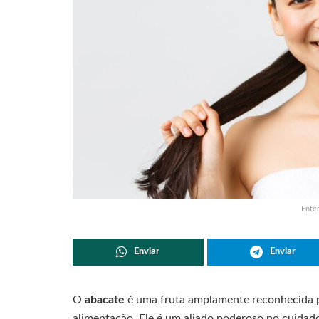
Enten
Enviar
Enviar
O
abacate
é uma fruta amplamente reconhecida po
alimentação. Ele é um aliado poderoso no cuidad