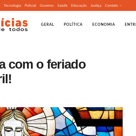
Tecnologia
Policial
Governo
Saúde
Educação
Justiça
Contato
GERAL
POLÍTICA
ECONOMIA
ENTR
ta com o feriado
il!