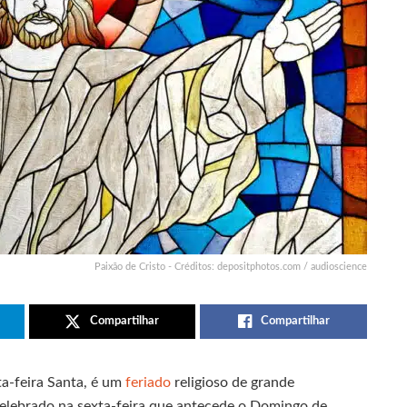
Paixão de Cristo - Créditos: depositphotos.com / audioscience
Compartilhar
Compartilhar
a-feira Santa, é um
feriado
religioso de grande
elebrado na sexta-feira que antecede o Domingo de