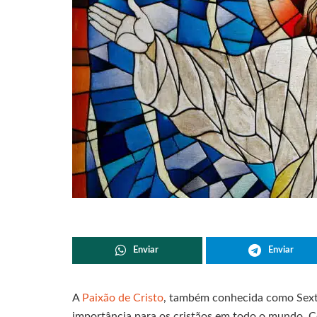
Enviar
Enviar
A
Paixão de Cristo
, também conhecida como Sext
importância para os cristãos em todo o mundo. C