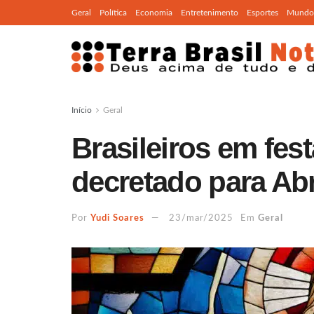
Geral
Política
Economia
Entretenimento
Esportes
Mundo
Início
Geral
Brasileiros em fes
decretado para Abr
Por
Yudi Soares
23/mar/2025
Em
Geral