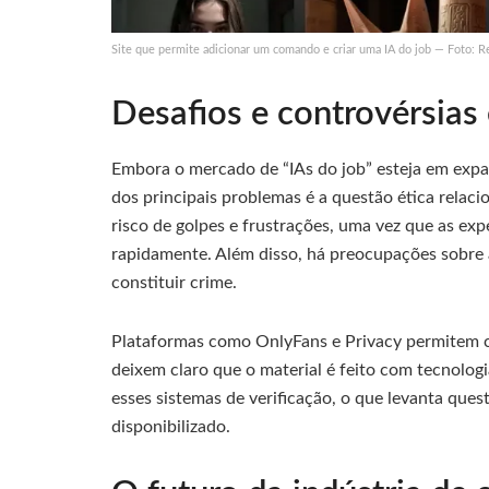
Site que permite adicionar um comando e criar uma IA do job — Foto: R
Desafios e controvérsias
Embora o mercado de “IAs do job” esteja em expan
dos principais problemas é a questão ética relaci
risco de golpes e frustrações, uma vez que as ex
rapidamente. Além disso, há preocupações sobre 
constituir crime.
Plataformas como OnlyFans e Privacy permitem c
deixem claro que o material é feito com tecnologi
esses sistemas de verificação, o que levanta que
disponibilizado.