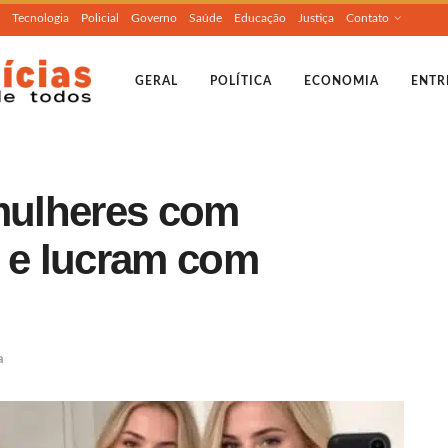
Tecnologia
Policial
Governo
Saúde
Educação
Justiça
Contato
GERAL
POLÍTICA
ECONOMIA
ENTR
 mulheres com
al e lucram com
a