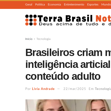
Geral
Política
Economia
Entretenimento
Esportes
Mundo
Início
Tecnologia
Brasileiros criam
inteligência artici
conteúdo adulto
Por
Livia Andrade
22/mar/2025
Em
Tecnologi