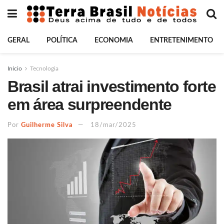
GERAL
POLÍTICA
ECONOMIA
ENTRETENIMENTO
Início
Tecnologia
Brasil atrai investimento forte
em área surpreendente
Por
Guilherme Silva
18/mar/2025