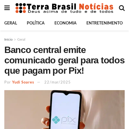
GERAL
POLÍTICA
ECONOMIA
ENTRETENIMENTO
Início
Geral
Banco central emite
comunicado geral para todos
que pagam por Pix!
Por
Yudi Soares
22/mar/2025